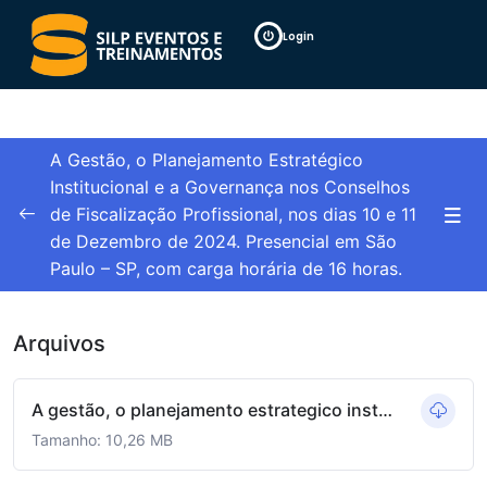
Login
A Gestão, o Planejamento Estratégico
Institucional e a Governança nos Conselhos
de Fiscalização Profissional, nos dias 10 e 11
Material de apoio
0/1
de Dezembro de 2024. Presencial em São
Paulo – SP, com carga horária de 16 horas.
Slides
Arquivos
A gestão, o planejamento estrategico institucional.pdf
Tamanho: 10,26 MB