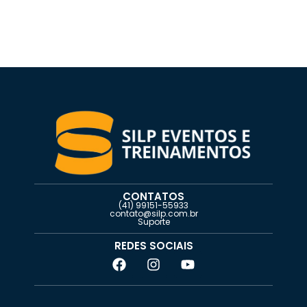
Os conselhos profissionais e o direito público
contemporâneo.
O papel do planejamento estratégico para o
cumprimento do acórdão tcu plenário-395/2023.
A dispensa eletrônica e a sua aplicabilidade no âmbito
dos conselhos profissionais.
Aspectos polêmicos da atividade fiscalizatória dos
Conselhos Profissionais.
CONTATOS
Planejamento estratégico e execução orçamentária
(41) 99151-55933
transparente.
contato@silp.com.br
Suporte
REDES SOCIAIS
Material – 29/09
0/6